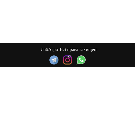
ЛабАгро-Всі права захищені
©