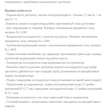
помічниками у виробництві високоякісного дистиляту.
Відмінні особистості:
- Хороша якість дистиляту, питома електропровідність - близько 2,3 мкСм. / см.
при 25 ° C.
-Наявність знімного конденсатора робить перегінний куб легко доступним.
- Для спорожнення та чищення. Матеріал: високоякісна нержавіюча сталь,
матеріал № 1.4301.
- Конденсатор (охолоджувач) з захистом від бризок. Матеріал: високоякісна
нержавіюча сталь, матеріал № 1.4301.
- Трубчастий нагрівальний елемент з високоякісної нержавіючої сталі, матеріал
№ 1.4876.
- Термостатичний запобіжник, що спрацьовує при низькому рівні води, захищає
трубчастий нагрівальний елемент від роботи насухо.
- Температура охолоджуючої води відображається на термометрі.
- Економія енергії за рахунок дистиляції нагрітої охолоджуючої води відбір
дистиляту здійснюється через відвідну трубу, розташовану на передній панелі
апарату на конденсаторі.
- Подача і відведення охолоджуючої води розташовані на правій панелі апарату.
- Підключення до водопроводу: подача охолоджувальної води 1/2 дюйма
(внутрішній Ø 12,7 мм), відведення охолоджуючої води 1/2 дюйма (внутрішній
Ø 12,7 мм).
- Виведення вуглекислого газу через випускний отвір в конденсаторі.
- Головний вимикач з контрольною лампочкою знаходиться на передній панелі
апаратів.