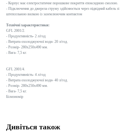
- Корпус має електростатичне порошкове покриття епоксидною смолою.
- Підключення до джерела струму здійснюється через підвідний кабель зі
штепсельною вилкою із заземлюючим контактом
Технічні характеристики:
GFL 2001/2.
- Продуктивність- 2 л/год
- Витрата охолоджуючої води- 20 л/год.
- Розмір- 280х250х490 мм.
- Вага- 7,5 кг.
GFL 2001/4.
- Продуктивність- 4 л/год
- Витрата охолоджуючої води- 40 л/год.
- Розмір- 280х250х490 мм.
- Вага- 7,5 кг.
Білизномір
Дивіться також