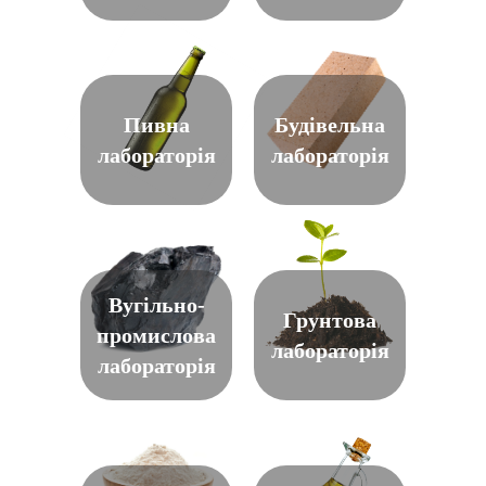
Пивна
Будiвельна
лабораторiя
лабораторiя
Вугiльно-
Грунтова
промислова
лабораторiя
лабораторiя