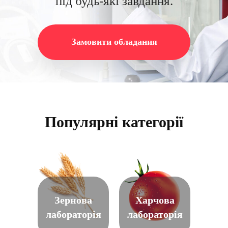
під будь-які завдання.
Замовити обладания
Популярні категорії
Зернова
Харчова
лабораторiя
лабораторiя