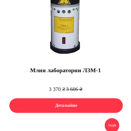
Млин лабораторни ЛЗМ-1
3 370
₴
3 606
₴
Детальніше
Акція