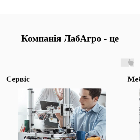
Компанія ЛабАгро - це
Сервіс
Меб