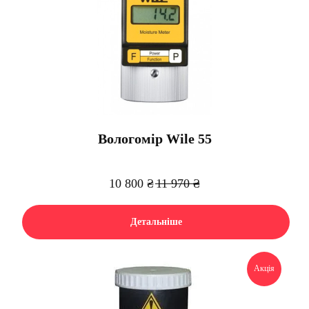
Вологомір Wile 55
10 800
₴
11 970
₴
Детальніше
Акція