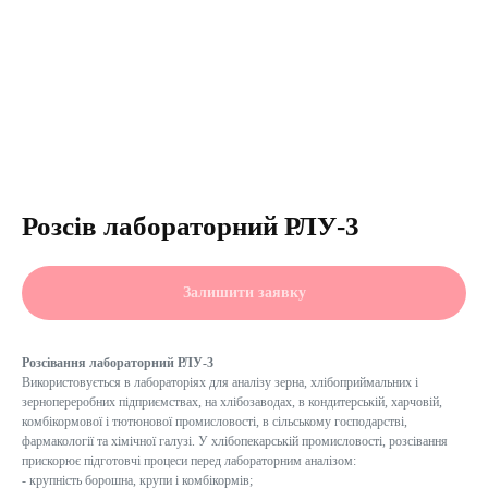
Розсів лабораторний РЛУ-3
Залишити заявку
Розсівання лабораторний РЛУ-3
Використовується в лабораторіях для аналізу зерна, хлібоприймальних і
зернопереробних підприємствах, на хлібозаводах, в кондитерській, харчовій,
комбікормової і тютюнової промисловості, в сільському господарстві,
фармакології та хімічної галузі. У хлібопекарській промисловості, розсівання
прискорює підготовчі процеси перед лабораторним аналізом:
- крупність борошна, крупи і комбікормів;