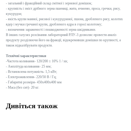
- загальний і фракційний склад смітної і зернової домішок;
- крупність і зміст дрібного зерна пшениці, жита, ячменю, проса, гречки, рису,
кукурудзи;
- якість крупи манної, рисової і кукурудзяної, пшона, дробленого рису, колотих
ядер і мучки гречаної крупи, дробленого ядра в горосі колотому;
- визначення зараженості і пошкодженості зерна шкідниками.
В інших галузях розсівання лабораторний РЛУ-3 дозволяє провести аналіз
продукту розділяючи його на фракції, відокремивши домішки по крупності, а
також відкалібрувати продукти.
Технічні характеристики
-Частота коливання- 120/200 ± 10% 1 / хв;
- Амплітуда коливання- 25 мм;
- Встановлена потужність- 1,5 кВт;
- Електроживлення- 220/50 В / Гц;
- Габаритні розміри- 450х400х400 мм
- Маса (без сит)- 20 кг.
Дивіться також