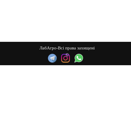
ЛабАгро-Всі права захищені
©