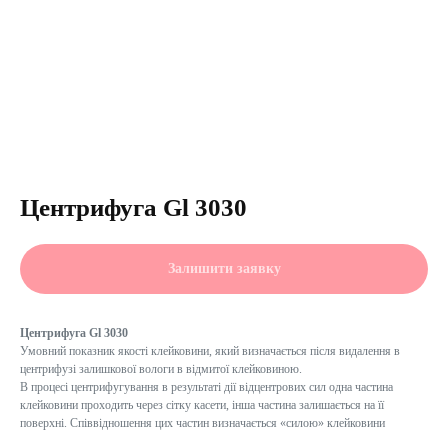
Центрифуга Gl 3030
Залишити заявку
Центрифуга Gl 3030
Умовний показник якості клейковини, який визначається після видалення в
центрифузі залишкової вологи в відмитої клейковиною.
В процесі центрифугування в результаті дії відцентрових сил одна частина
клейковини проходить через сітку касети, інша частина залишається на її
поверхні. Співвідношення цих частин визначається «силою» клейковини