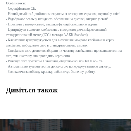
Особливості:
- Cертифіковано CE.
- Новий дизайн з 5-дюймовим екраном із сенсорним екраном, перший у світі!
- Відображає реальну швидкість обертання на дисплеї, вперше у світі!
- Простота у використанні, завдяки функції сенсорного екрану.
- Центрифуги вологою клейковина , використовуючи підготовлений
стандартизований метод (ICC і методи ААКК Standard).
- Клейковина центрифугується для витіснення мокрого клейковини через
спеціально побудоване сито в стандартизованих умовах.
- Спеціальне сито дозволяє збирати як частину клейковини, що залишається на
ситі, так і частину, що проходить через сито.
- Виконує тест протягом 1 хвилини, обертаючись при 6000 об / хв.
- Автоматично зупиняється за допомогою попереджувального сигналу.
- Замикаючи запобіжну кришку, забезпечує безпечну роботу.
Дивіться також