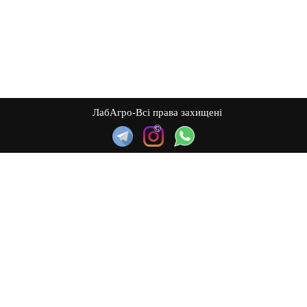
ЛабАгро-Всі права захищені
©