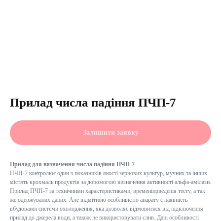
Прилад числа падіння ПЧП-7
Залишити заявку
Прилад для визначення числа падіння ПЧП-7
ПЧП-7 контролює один з показників якості зернових культур, мучних та інших
містять крохмаль продуктів за допомогою визначення активності альфа-амілази.
Прилад ПЧП-7 за технічними характеристиками, временіпрведенія тесту, а так
же одержуваних даних. Але відмітною особливістю апарату є наявність
вбудованої системи охолодження, яка дозволяє відмовитися від підключення
прилад до джерела води, а також не використовувати слив. Дані особливості