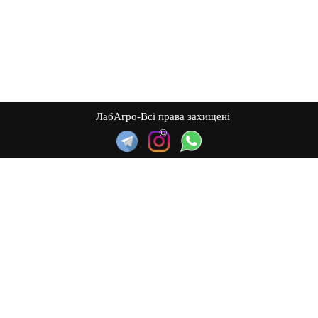
ЛабАгро-Всі права захищені
©