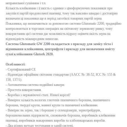
неправильної сушінням і т.п.
Кількість клейковини і її якість є одними з ціноформуючих показників при
закупівлі партій продовольчої пшениці, тому так важливо швидко і достовірно
визначати ці показники ще в період заготівлі товарних партій зерна.
Показники, що визначаються за допомогою системи Glutomatic 2200, традиційно
контролюються в торгових операціях на світовому зерновому ринку, тому
використання цієї системи дає можливість відразу оцінити якість зерна на
відповідність міжнародним вимогам.
Система Glutomatic GW 2200 складається з приладу для замісу тіста і
відмивання клейковини, центрифуги і приладу для визначення вмісту
сухої клейковини Glutork 2020.
Особливості:
- Сертифікований CE
- Відповідає офіційним світовим стандартам (AACC №: 38-52, ICC №: 155 &
158, 137/1).
- Автоматична система подвійної камери.
- Простота використання.
- Коробка з нержавіючої сталі. Ніякої корозії!
- Вимірює кількість вологих глютенів пшеничного борошна, пшеничного
борошна, твердої крупи, манної крупи та пшеничної клейковини.
- Виміряє як зерно, так і борошно у селекціонерів, зернотрейдерів,
борошномельних підприємств, споживачів борошна, виробників клейковини
пшениці, виробників макаронних виробів та хлібопекарських виробів.
- Два різних методу тестування в одній системі.