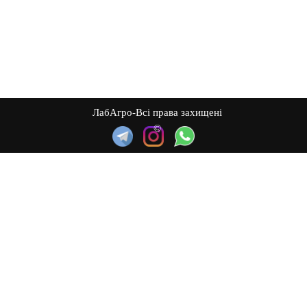
ЛабАгро-Всі права захищені
©