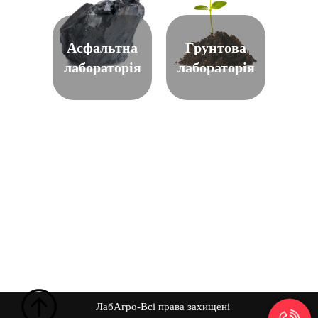
Асфальтна
Грунтова
лабораторія
лабораторія
ЛабАгро-Всі права захищені