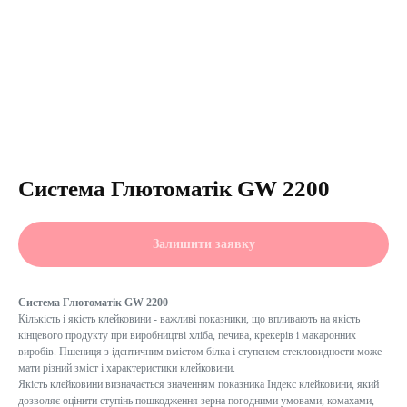
Система Глютоматік GW 2200
Залишити заявку
Система Глютоматік GW 2200
Кількість і якість клейковини - важливі показники, що впливають на якість
кінцевого продукту при виробництві хліба, печива, крекерів і макаронних
виробів. Пшениця з ідентичним вмістом білка і ступенем стекловидности може
мати різний зміст і характеристики клейковини.
Якість клейковини визначається значенням показника Індекс клейковини, який
дозволяє оцінити ступінь пошкодження зерна погодними умовами, комахами,