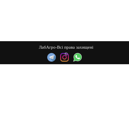
ЛабАгро-Всі права захищені
©