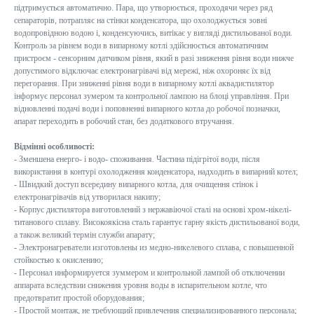
підтримується автоматично. Пара, що утворюється, проходячи через ряд
сепараторів, потрапляє на стінки конденсатора, що охолоджується зовні
водопровідною водою і, конденсуючись, витікає у вигляді дистильованої води.
Контроль за рівнем води в випарному котлі здійснюється автоматичним
пристроєм - сенсорним датчиком рівня, який в разі зниження рівня води нижче
допустимого відключає електронагрівачі від мережі, ніж охороняє їх від
перегорання. При зниженні рівня води в випарному котлі аквадистилятор
інформує персонал зумером та контрольної лампою на блоці управління. При
відновленні подачі води і поповненні випарного котла до робочої позначки,
апарат переходить в робочий стан, без додаткового втручання.
Відмінні особливості:
- Зменшена енерго- і водо- споживання. Частина підігрітої води, після
використання в контурі охолодження конденсатора, надходить в випарний котел;
- Швидкий доступ всередину випарного котла, для очищення стінок і
електронагрівачів від утворилася накипу;
- Корпус дистилятора виготовлений з нержавіючої сталі на основі хром-нікелі-
титанового сплаву. Високоякісна сталь гарантує гарну якість дистильованої води,
а також великий термін служби апарату;
- Электронагреватели изготовлены из медно-никелевого сплава, с повышенной
стойкостью к окислению;
- Персонал информируется зуммером и контрольной лампой об отключении
аппарата вследствии снижения уровня воды в испарительном котле, что
предотвратит простой оборудования;
- Простой монтаж, не требующий привлечения специализированного персонала;