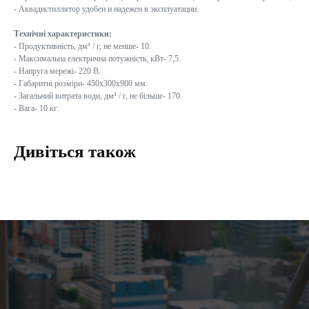
- Аквадистиллятор удобен и надежен в эксплуатации.
Технічні характеристики:
- Продуктивність, дм³ / г, не менше- 10.
- Максимальна електрична потужність, кВт- 7,5.
- Напруга мережі- 220 В.
- Габаритні розміри- 450х300х900 мм.
- Загальний витрата води, дм³ / г, не більше- 170.
- Вага- 10 кг.
Дивіться також