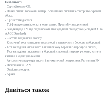
Особливості:
- Сертифіковано CE.
- Новий дизайн падаючий номер, 7-дюймовий дисплей з сенсорним екраном
збоку.
- 3 різні теми дисплея.
- Усі функціональні кнопки в один дотик. Простий у використанні.
- Заходи щодо FN, що відповідають міжнародним стандартам (методи ICC та
AACC Standard).
- Система подвійного аналізу
- Класичний тест на падіння чисельності в пшеничному борошні та борошні.
- Тест на падіння чисельності в пшеничному борошні з корекцією висоти,
- Тест на падіння чисельності в борошні з пшениці, твердих речовин, жита та
ячменю з корекцією висоти.
- Автоматична корекція висоти і автоматичний перерахунок Результати FN
- Підключення LAN
- Опціонально друк
- Архив
Дивіться також