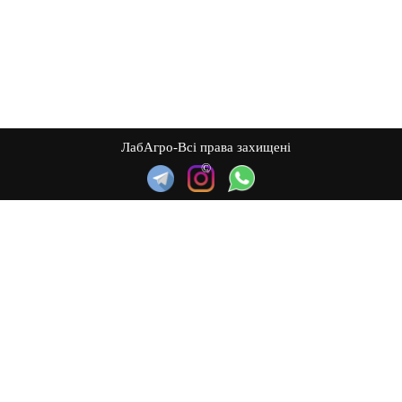
ЛабАгро-Всі права захищені
©