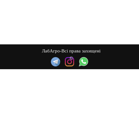
ЛабАгро-Всі права захищені
©