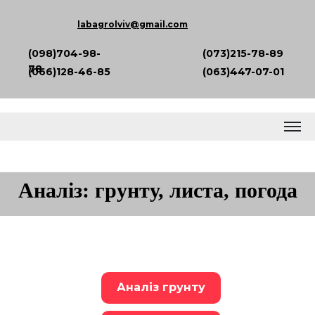
labagrolviv
@gmail.com
(098)704-98-
(073)215-78-89
78
(066)128-46-85
(063)447-07-01
Аналіз: грунту, листа, погода
Аналіз грунту