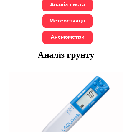
Аналіз листа
Метеостанції
Анемометри
Аналіз грунту